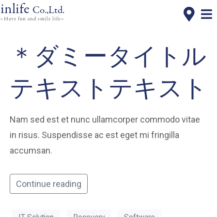
inlife
Co.,Ltd.
~Have fun and smile life~
＊ダミータイトル
テキストテキスト
Nam sed est et nunc ullamcorper commodo vitae
in risus. Suspendisse ac est eget mi fringilla
accumsan.
Continue reading