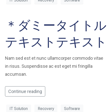
IT Solution
Recovery
Software
＊ダミータイトル
テキストテキスト
Nam sed est et nunc ullamcorper commodo vitae
in risus. Suspendisse ac est eget mi fringilla
accumsan.
Continue reading
IT Solution
Recovery
Software